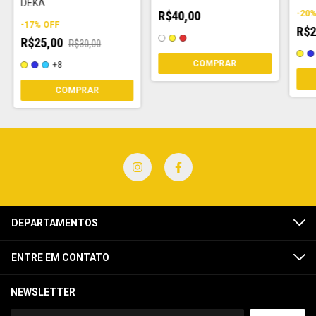
DEKA
R$40,00
-
20
-
17
%
OFF
R$2
R$25,00
R$30,00
COMPRAR
+8
COMPRAR
DEPARTAMENTOS
ENTRE EM CONTATO
NEWSLETTER