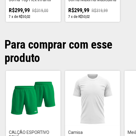
R$299,99
R$299,99
R$319,99
R$319,00
7
x
de
R$50,02
7
x
de
R$50,02
Para comprar com esse
produto
CALÇÃO ESPORTIVO
Camisa
Meiã