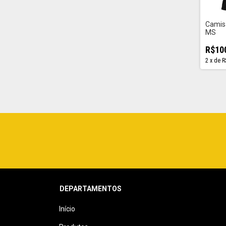
Camisa
MS
R$10
2
x
de
R
DEPARTAMENTOS
Início