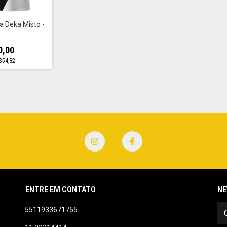
 Deka Misto -
0,00
$54,82
ENTRE EM CONTATO
NE
5511933671755