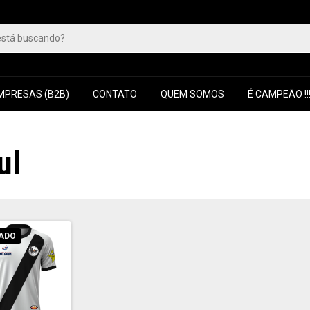
MPRESAS (B2B)
CONTATO
QUEM SOMOS
É CAMPEÃO !!
ul
ADO