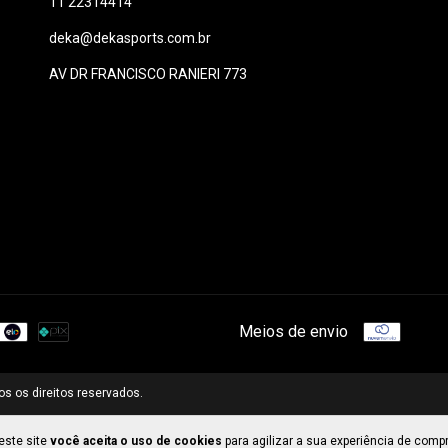
11 22314414
deka@dekasports.com.br
AV DR FRANCISCO RANIERI 773
Meios de envio
s os direitos reservados.
este site
você aceita o uso de cookies
para agilizar a sua experiência de compr